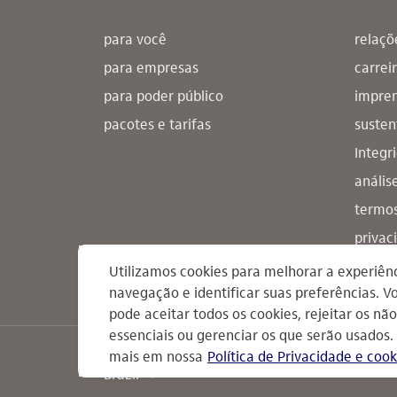
para você
relaçõ
para empresas
carrei
para poder público
impre
pacotes e tarifas
susten
Integr
anális
termos
privac
estatu
Utilizamos cookies para melhorar a experiên
navegação e identificar suas preferências. V
pode aceitar todos os cookies, rejeitar os não
essenciais ou gerenciar os que serão usados.
selecione o pais
mais em nossa
Política de Privacidade e cook
Brazil