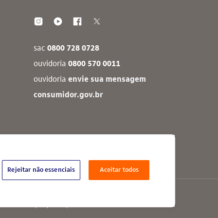
sac
0800 728 0728
ouvidoria
0800 570 0011
ouvidoria
envie sua mensagem
consumidor.gov.br
Rejeitar não essenciais
Aceitar todos
PJ: 60.872.504/0001-23
re Olavo Setubal, Parque Jabaquara - CEP 04344-902 - São Paulo - Brasil