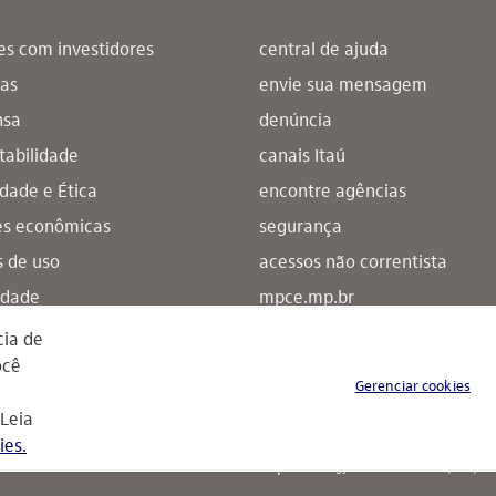
es com investidores
central de ajuda
ras
envie sua mensagem
nsa
denúncia
tabilidade
canais Itaú
idade e Ética
encontre agências
es econômicas
segurança
 de uso
acessos não correntista
idade
mpce.mp.br
to de acessibilidade
sitemap
cia de
ocê
Gerenciar cookies
 Leia
© 2021 Itaú Unibanco Holding S.A. CN
ies.
Praça Alfredo Egydio de Souza Aranha, 100, Tor