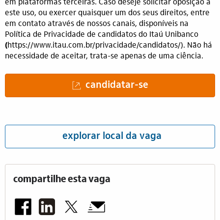
em plataformas terceiras. Caso deseje solicitar oposição a
este uso, ou exercer quaisquer um dos seus direitos, entre
em contato através de nossos canais, disponíveis na
Política de Privacidade de candidatos do Itaú Unibanco
(
https://www.itau.com.br/privacidade/candidatos/
(opens in 
). Não há
necessidade de aceitar, trata-se apenas de uma ciência.
candidatar-se
explorar local da vaga
compartilhe esta vaga