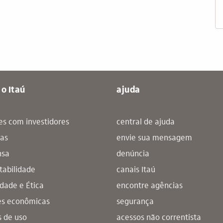
 o Itaú
ajuda
es com investidores
central de ajuda
ras
envie sua mensagem
nsa
denúncia
tabilidade
canais Itaú
idade e Ética
encontre agências
es econômicas
segurança
 de uso
acessos não correntista