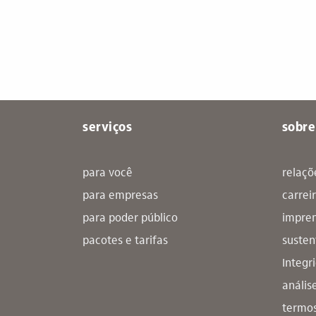
serviços
sobre
para você
relaçõ
para empresas
carrei
para poder público
impre
pacotes e tarifas
susten
Integr
anális
termos